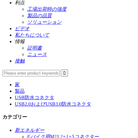
利点
工場出荷時の強度
製品の品質
ソリューション
ビデオ
私たちについて
情報
証明書
ニュース
接触
家
製品
USB防水コネクタ
USB2.0およびUSB3.0防水コネクタ
カテゴリー
新エネルギー
Eバイク用M23 2+1+5コネクター