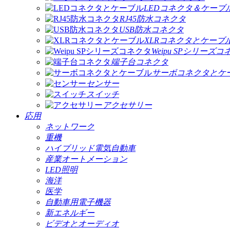
LEDコネクタ＆ケーブ
RJ45防水コネクタ
USB防水コネクタ
XLRコネクタとケーブ
Weipu SPシリーズ
端子台コネクタ
サーボコネクタとケ
センサー
スイッチ
アクセサリー
応用
ネットワーク
重機
ハイブリッド電気自動車
産業オートメーション
LED照明
海洋
医学
自動車用電子機器
新エネルギー
ビデオとオーディオ