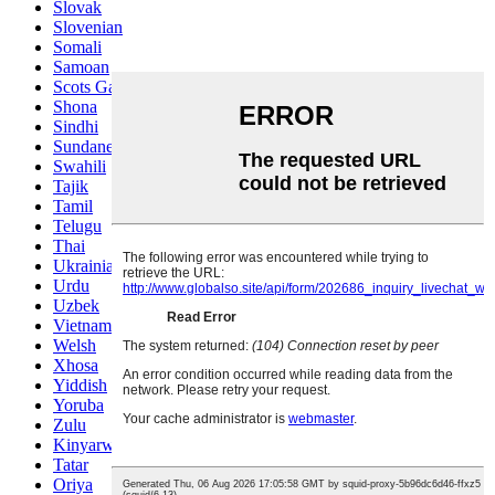
Slovak
Slovenian
Somali
Samoan
Scots Gaelic
Shona
Sindhi
Sundanese
Swahili
Tajik
Tamil
Telugu
Thai
Ukrainian
Urdu
Uzbek
Vietnamese
Welsh
Xhosa
Yiddish
Yoruba
Zulu
Kinyarwanda
Tatar
Oriya