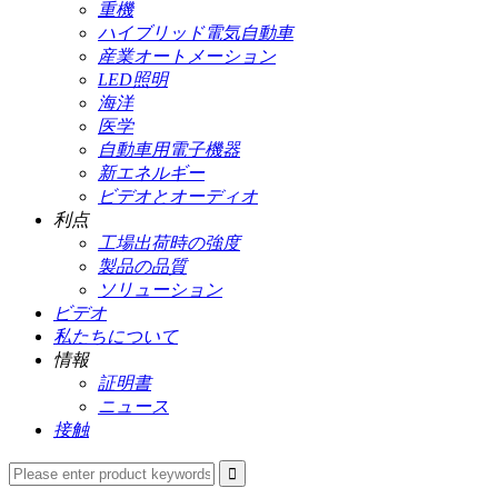
重機
ハイブリッド電気自動車
産業オートメーション
LED照明
海洋
医学
自動車用電子機器
新エネルギー
ビデオとオーディオ
利点
工場出荷時の強度
製品の品質
ソリューション
ビデオ
私たちについて
情報
証明書
ニュース
接触