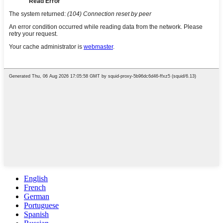
English
French
German
Portuguese
Spanish