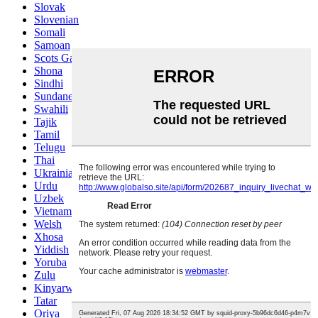
Slovak
Slovenian
Somali
Samoan
Scots Gaelic
Shona
Sindhi
Sundanese
Swahili
Tajik
Tamil
Telugu
Thai
Ukrainian
Urdu
Uzbek
Vietnamese
Welsh
Xhosa
Yiddish
Yoruba
Zulu
Kinyarwanda
Tatar
Oriya