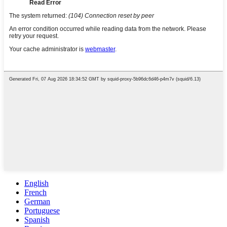
English
French
German
Portuguese
Spanish