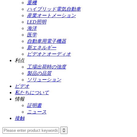
重機
ハイブリッド電気自動車
産業オートメーション
LED照明
海洋
医学
自動車用電子機器
新エネルギー
ビデオとオーディオ
利点
工場出荷時の強度
製品の品質
ソリューション
ビデオ
私たちについて
情報
証明書
ニュース
接触