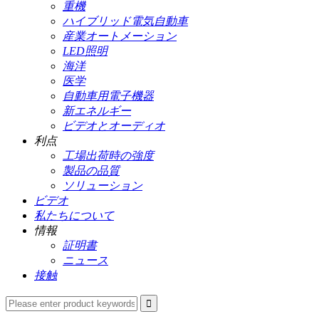
重機
ハイブリッド電気自動車
産業オートメーション
LED照明
海洋
医学
自動車用電子機器
新エネルギー
ビデオとオーディオ
利点
工場出荷時の強度
製品の品質
ソリューション
ビデオ
私たちについて
情報
証明書
ニュース
接触