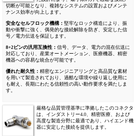
切断が可能となり、複雑なシステムの設置およびメンテ
ナンス効率が向上します。
安全なセルフロック機構：
堅牢なロック構造により、振
動や衝撃に強く、偶発的な接続解除を防ぎ、安定した信
号／電力伝送を保証します。
8+2ピンの汎用互換性：
信号、データ、電力の混在伝送に
対応しており、産業オートメーション、医療機器、精密
機器への容易な統合が可能です。
優れた耐久性：
精密なエンジニアリングと高品質な素材
を用いて製造されており、過酷な環境や繰り返し使用に
も耐え、長期にわたる信頼性の高い動作要求を満たしま
す。
厳格な品質管理基準に準拠したこのコネクタ
は、インダストリー4.0、精密医療、および
高度な製造分野に最適であり、ハイエンド機
器に安定した接続を提供します。