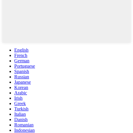
English
French
German
Portuguese
Spanish
Russian
Japanese
Korean
Arabic
Irish
Greek
Turkish
Italian
Danish
Romanian
Indonesian