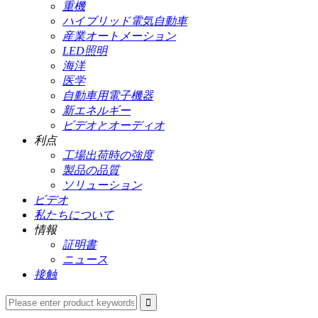
重機
ハイブリッド電気自動車
産業オートメーション
LED照明
海洋
医学
自動車用電子機器
新エネルギー
ビデオとオーディオ
利点
工場出荷時の強度
製品の品質
ソリューション
ビデオ
私たちについて
情報
証明書
ニュース
接触