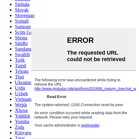
Sinhala
Slovak
Slovenian
Somali
Samoan
Scots Gaelic
Shona
Sindhi
Sundanese
Swahili
Tajik
Tamil
Telugu
Thai
Ukrainian
Urdu
Uzbek
Vietnamese
Welsh
Xhosa
Yiddish
Yoruba
Zulu
Kinyarwanda
Tatar