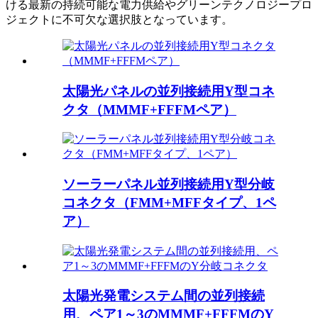
ける最新の持続可能な電力供給やグリーンテクノロジープロ
ジェクトに不可欠な選択肢となっています。
太陽光パネルの並列接続用Y型コネ
クタ（MMMF+FFFMペア）
ソーラーパネル並列接続用Y型分岐
コネクタ（FMM+MFFタイプ、1ペ
ア）
太陽光発電システム間の並列接続
用、ペア1～3のMMMF+FFFMのY