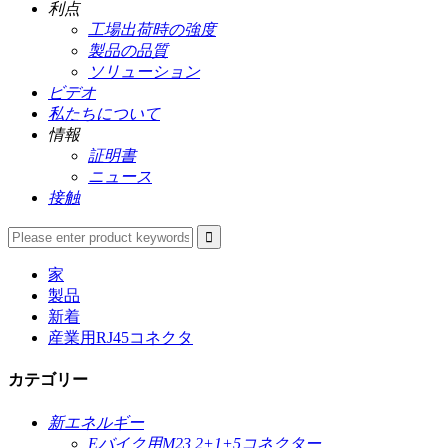
利点
工場出荷時の強度
製品の品質
ソリューション
ビデオ
私たちについて
情報
証明書
ニュース
接触
家
製品
新着
産業用RJ45コネクタ
カテゴリー
新エネルギー
Eバイク用M23 2+1+5コネクター