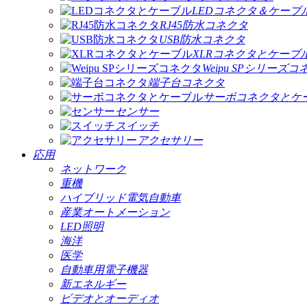
LEDコネクタ＆ケーブ
RJ45防水コネクタ
USB防水コネクタ
XLRコネクタとケーブ
Weipu SPシリーズ
端子台コネクタ
サーボコネクタとケ
センサー
スイッチ
アクセサリー
応用
ネットワーク
重機
ハイブリッド電気自動車
産業オートメーション
LED照明
海洋
医学
自動車用電子機器
新エネルギー
ビデオとオーディオ