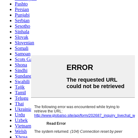
Pashto
Persian
Punjabi
Serbian
Sesotho
Sinhala
Slovak
Slovenian
Somali
Samoan
Scots Gaelic
Shona
Sindhi
Sundanese
Swahili
Tajik
Tamil
Telugu
Thai
Ukrainian
Urdu
Uzbek
Vietnamese
Welsh
Xhosa