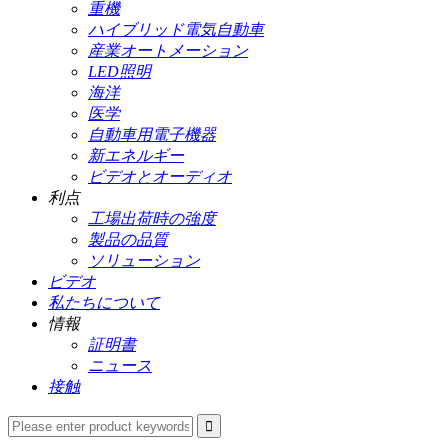
重機
ハイブリッド電気自動車
産業オートメーション
LED照明
海洋
医学
自動車用電子機器
新エネルギー
ビデオとオーディオ
利点
工場出荷時の強度
製品の品質
ソリューション
ビデオ
私たちについて
情報
証明書
ニュース
接触