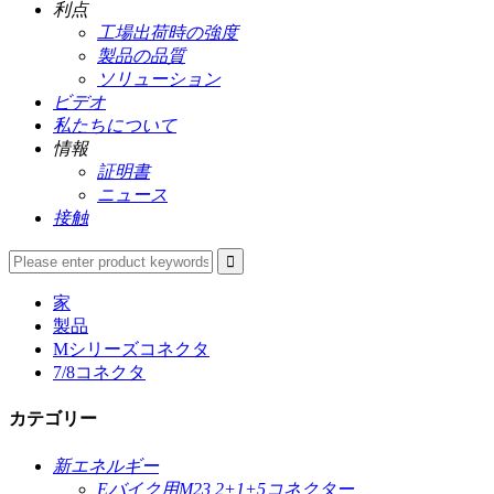
利点
工場出荷時の強度
製品の品質
ソリューション
ビデオ
私たちについて
情報
証明書
ニュース
接触
家
製品
Mシリーズコネクタ
7/8コネクタ
カテゴリー
新エネルギー
Eバイク用M23 2+1+5コネクター