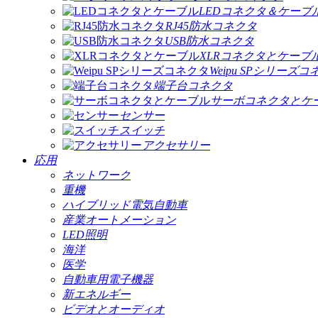
LEDコネクタ＆ケーブ
RJ45防水コネクタ
USB防水コネクタ
XLRコネクタとケーブ
Weipu SPシリーズ
端子台コネクタ
サーボコネクタとケ
センサー
スイッチ
アクセサリー
応用
ネットワーク
重機
ハイブリッド電気自動車
産業オートメーション
LED照明
海洋
医学
自動車用電子機器
新エネルギー
ビデオとオーディオ