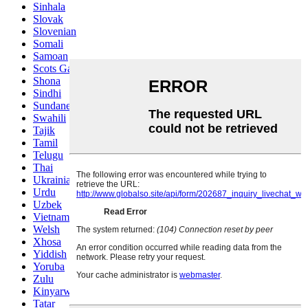
Sinhala
Slovak
Slovenian
Somali
Samoan
Scots Gaelic
Shona
Sindhi
Sundanese
Swahili
Tajik
Tamil
Telugu
Thai
Ukrainian
Urdu
Uzbek
Vietnamese
Welsh
Xhosa
Yiddish
Yoruba
Zulu
Kinyarwanda
Tatar