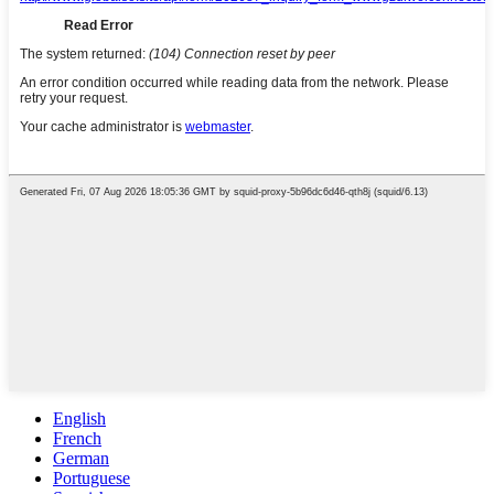
English
French
German
Portuguese