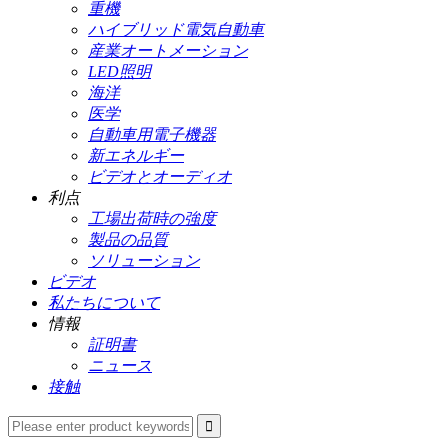
重機
ハイブリッド電気自動車
産業オートメーション
LED照明
海洋
医学
自動車用電子機器
新エネルギー
ビデオとオーディオ
利点
工場出荷時の強度
製品の品質
ソリューション
ビデオ
私たちについて
情報
証明書
ニュース
接触